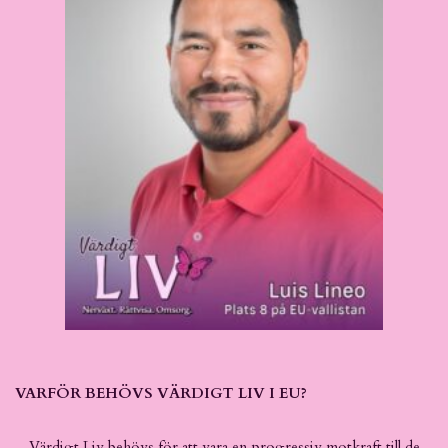
VARFÖR BEHÖVS VÄRDIGT LIV I EU?
– Värdigt Liv behövs för att vara en progressiv motkraft till de