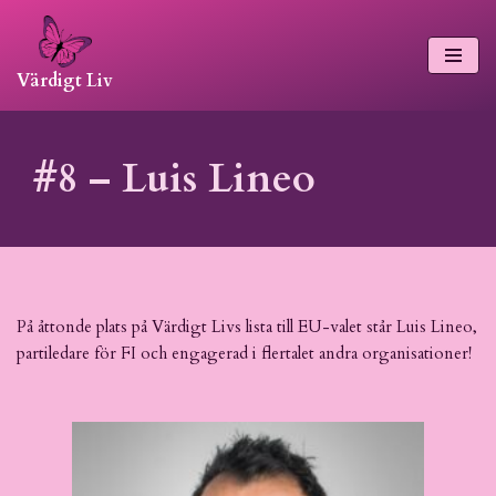
Hoppa
Värdigt Liv
till
innehåll
#8 – Luis Lineo
På åttonde plats på Värdigt Livs lista till EU-valet står Luis Lineo,
partiledare för FI och engagerad i flertalet andra organisationer!