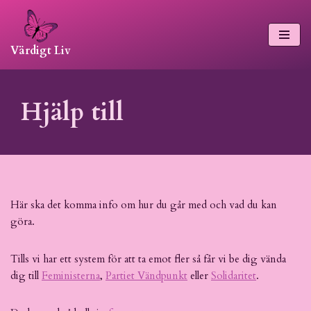
Hoppa
Värdigt Liv
till
innehåll
Hjälp till
Här ska det komma info om hur du går med och vad du kan
göra.
Tills vi har ett system för att ta emot fler så får vi be dig vända
dig till
Feministerna
,
Partiet Vändpunkt
eller
Solidaritet
.